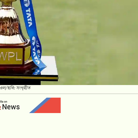
িএল/ছবি: সংগৃহীত