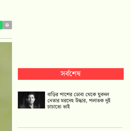
সর্বশেষ
বাড়ির পাশের ডোবা থেকে যুবদল
নেতার মরদেহ উদ্ধার, পলাতক দুই
চাচাতো ভাই