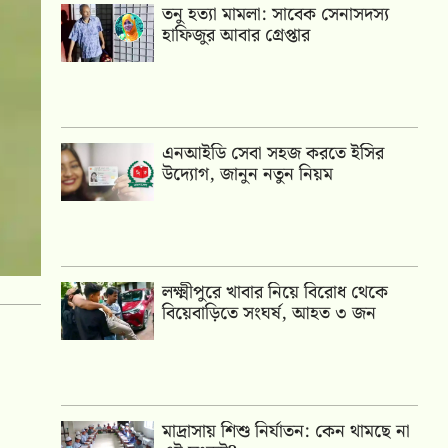
তনু হত্যা মামলা: সাবেক সেনাসদস্য
হাফিজুর আবার গ্রেপ্তার
এনআইডি সেবা সহজ করতে ইসির
উদ্যোগ, জানুন নতুন নিয়ম
লক্ষ্মীপুরে খাবার নিয়ে বিরোধ থেকে
বিয়েবাড়িতে সংঘর্ষ, আহত ৩ জন
মাদ্রাসায় শিশু নির্যাতন: কেন থামছে না