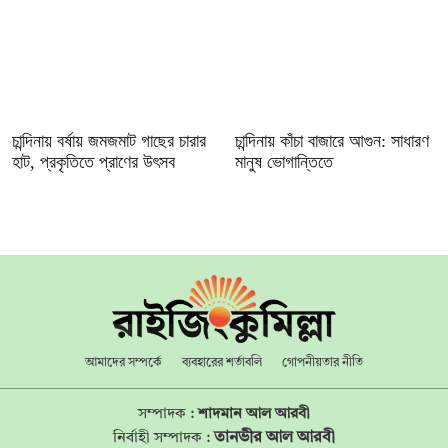
চান্দিনায় বর্ষায় জমজমাট গাছের চারার
চান্দিনায় কাঁচা বাজারে আগুন: সাধারণ
হাট, প্রকৃতিতে প্রাণের উৎসব
মানুষ ভোগান্তিতে
আমাদের সম্পর্কে
ব্যবহারের শর্তাবলি
গোপনীয়তার নীতি
সম্পাদক :
শাদমান আল আরবী
তানভীর আল আরবী
নির্বাহী সম্পাদক :