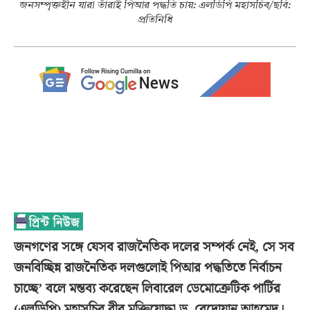
জনসম্পৃক্তহীন যারা তাঁরাই পিআর পদ্ধতি চায়: এলডিপি মহাসচিব/ছবি:
প্রতিনিধি
জনগণের সঙ্গে যেসব রাজনৈতিক দলের সম্পর্ক নেই, সে সব
জনবিচ্ছিন্ন রাজনৈতিক দলগুলোই পিআর পদ্ধতিতে নির্বাচন
চাচ্ছে’ বলে মন্তব্য করেছেন লিবারেল ডেমোক্রেটিক পার্টির
(এলডিপি) মহাসচিব বীর মুক্তিযোদ্ধা ড. রেদোয়ান আহমেদ।