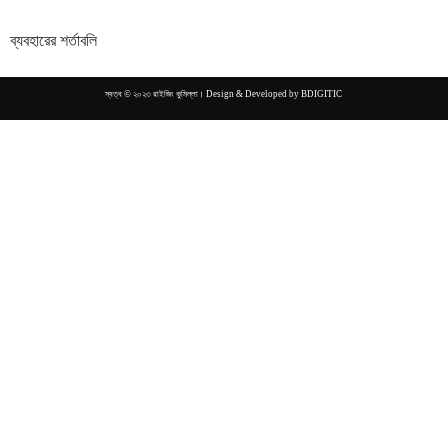
ব্যবহারের শর্তাবলি
স্বত্ব © ২০২৩ রাইজিং কুমিল্লা। Design & Developed by
BDIGITIC