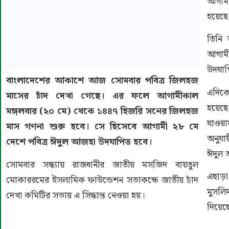
আগামী
হয়েছে
তিনি
আগামী
উদযাপ
বাংলাদেশের আকাশে আজ সোমবার পবিত্র জিলহজ
এদিক
মাসের চাঁদ দেখা গেছে। এর ফলে আগামীকাল
হয়েছ
মঙ্গলবার (২০ মে) থেকে ১৪৪৭ হিজরি সনের জিলহজ
যাওয়
মাস গণনা শুরু হবে। সে হিসেবে আগামী ২৮ মে
অনুযা
দেশে পবিত্র ঈদুল আজহা উদযাপিত হবে।
ঈদুল 
সোমবার সন্ধ্যায় রাজধানীর জাতীয় মসজিদ বায়তুল
এছাড়া
মোকাররমের ইসলামিক ফাউন্ডেশন সভাকক্ষে জাতীয় চাঁদ
মুসলি
দেখা কমিটির সভায় এ সিদ্ধান্ত নেওয়া হয়।
দিয়েছ