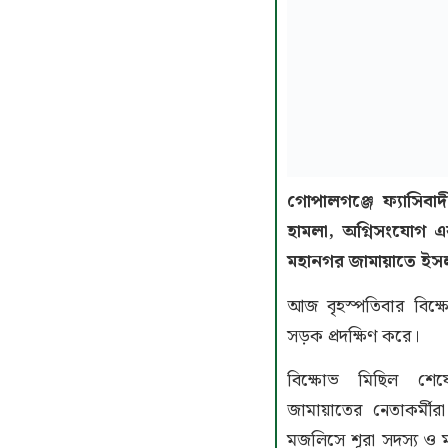
গোপালগঞ্জে ফ্যাসিবাদ
হামলা, অগ্নিসংযোগ এবং
মহানগর জামায়াতে ইস
আজ বৃহস্পতিবার বিক্ষো
সড়ক প্রদক্ষিণ করে।
বিক্ষোভ মিছিল শেষ
জামায়াতের নেতাকর্মীরা
মজলিসে শূরা সদস্য ও 