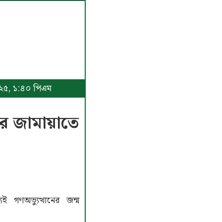
০২৫, ১:৪০ পিএম
গর জামায়াতে
ই গণঅভ্যুত্থানের জন্ম