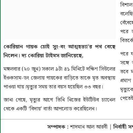
বিশা
বলেছি
বেঁধেছ
পরে জ
বিতর্
কোরিয়ান গায়ক চোই সুং-বং আত্মহত্যা’র পথ বেছে
পরে য
নিলেন। দ্য কোরিয়া টাইমস জানিয়েছে,
সঙ্গে
মঙ্গলবার (২০ জুন) সকাল ৯টা ৪১ মিনিটে দক্ষিণ সিউলের
তবে ম
ইওকসাম-ডং জেলায় গায়কের বাড়িতে তাকে মৃত অবস্থায়
প্রমা
পাওয়া যায়।মৃত্যুর সময় তার বয়স হয়েছিল ৩৩ বছর।
মৃত্য
পেতেই
জানা গেছে, মৃত্যুর আগে তিনি নিজের ইউটিউব চ্যানেল
থেকে একটি ‘বিদায়’ বার্তা আপলোড করেছিলেন।
সম্পাদক :
শাদমান আল আরবী
| নির্বাহী 