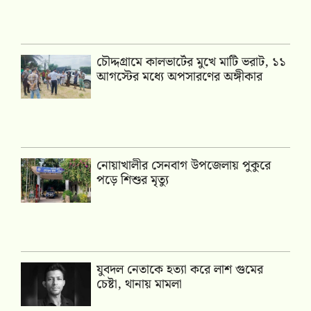
চৌদ্দগ্রামে কালভার্টের মুখে মাটি ভরাট, ১১
আগস্টের মধ্যে অপসারণের অঙ্গীকার
নোয়াখালীর সেনবাগ উপজেলায় পুকুরে
পড়ে শিশুর মৃত্যু
যুবদল নেতাকে হত্যা করে লাশ গুমের
চেষ্টা, থানায় মামলা