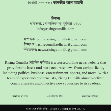
তানভীর আল আরবী
নির্বাহী সম্পাদক :
ঠিকানা
ঝাউতলা, ১ম কান্দিরপাড়, কুমিল্লা ৩৫০০
info@risingcumilla.com
সম্পাদক:
editor.risingcumilla@gmail.com
বিজ্ঞাপন:
risingcumillaofficial@gmail.com
নিউজরুম:
news.risingcumilla@gmail.com
Rising Cumilla (রাইজিং কুমিল্লা) is a trusted online news website that
provides the latest and most accurate news from various fields,
including politics, business, entertainment, sports, and more. With a
team of experienced journalists, Rising Cumilla aims to deliver
comprehensive and objective news coverage to its readers.
আমাদের সম্পর্কে
গোপনীয়তার নীতি
ব্যবহারের শর্তাবলি
স্বত্ব © ২০২৩ রাইজিং কুমিল্লা। Design & Developed by
BDIGITIC