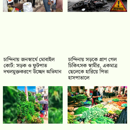
চান্দিনায় জনস্বার্থে মোবাইল
চান্দিনায় সড়কে প্রাণ গেল
কোর্ট: সড়ক ও ফুটপাত
চিকিৎসক স্বামীর, একমাত্র
দখলমুক্তকরণে উচ্ছেদ অভিযান
ছেলেকে হারিয়ে পিতা
হাসপাতালে