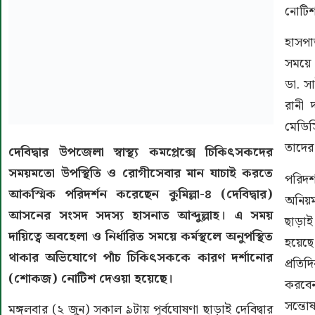
নোটিশ
হাসপা
সময়ে 
ডা. স
রানী 
মেডিস
তাদের
দেবিদ্বার উপজেলা স্বাস্থ্য কমপ্লেক্সে চিকিৎসকদের
সময়মতো উপস্থিতি ও রোগীসেবার মান যাচাই করতে
পরিদর্
আকস্মিক পরিদর্শন করেছেন কুমিল্লা-৪ (দেবিদ্বার)
অনিয়
আসনের সংসদ সদস্য হাসনাত আব্দুল্লাহ। এ সময়
ছাড়াই
দায়িত্বে অবহেলা ও নির্ধারিত সময়ে কর্মস্থলে অনুপস্থিত
হয়েছে
থাকার অভিযোগে পাঁচ চিকিৎসককে কারণ দর্শানোর
প্রতি
(শোকজ) নোটিশ দেওয়া হয়েছে।
করবেন
সন্তো
মঙ্গলবার (২ জুন) সকাল ৯টায় পূর্বঘোষণা ছাড়াই দেবিদ্বার