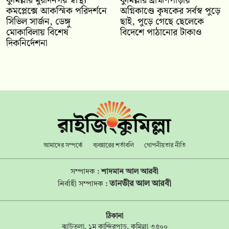
কুমিল্লার মুরাদনগর স্বাস্থ্য
কুমিল্লার ব্রাহ্মণপাড়ায়
কমপ্লেক্সে আকস্মিক পরিদর্শনে
অগ্নিকাণ্ডে কৃষকের সর্বস্ব পুড়ে
সিভিল সার্জন, ডেঙ্গু
ছাই, পুড়ে গেছে ছেলেকে
মোকাবিলায় বিশেষ
বিদেশে পাঠানোর টাকাও
দিকনির্দেশনা
আমাদের সম্পর্কে
ব্যবহারের শর্তাবলি
গোপনীয়তার নীতি
সম্পাদক :
শাদমান আল আরবী
তানভীর আল আরবী
নির্বাহী সম্পাদক :
ঠিকানা
ঝাউতলা, ১ম কান্দিরপাড়, কুমিল্লা ৩৫০০