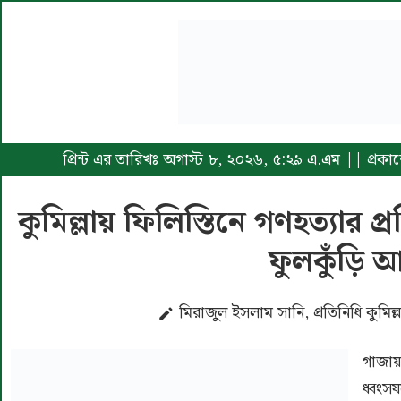
প্রিন্ট এর তারিখঃ অগাস্ট ৮, ২০২৬, ৫:২৯ এ.এম || প্রক
কুমিল্লায় ফিলিস্তিনে গণহত্যার 
ফুলকুঁড়ি
মিরাজুল ইসলাম সানি, প্রতিনিধি কুমিল
গাজায় 
ধ্বংস