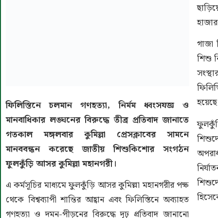
ছাড়িয়
হাজার
গাজা 
শিশু 
সংস্থা
ফিলিস
হয়েছে
ফিলিস্তিনে চলমান গণহত্যা, নির্মম ধ্বংসযজ্ঞ ও
মানবাধিকার লঙ্ঘনের বিরুদ্ধে তীব্র প্রতিবাদ জানাতে
ফুলকু
গতকাল মঙ্গলবার কুমিল্লা প্রেসক্লাবের সামনে
শিশু
মানববন্ধন করেছে জাতীয় শিশুকিশোর সংগঠন
অপরাধ
ফুলকুঁড়ি আসর কুমিল্লা মহানগরী।
নির্যা
শিশুদ
এ কর্মসূচির মাধ্যমে ফুলকুঁড়ি আসর কুমিল্লা মহানগরীর পক্ষ
হিসেব
থেকে বিশ্বব্যাপী শান্তির আহ্বান এবং ফিলিস্তিনে অব্যাহত
গণহত্যা ও দমন-পীড়নের বিরুদ্ধে দৃঢ় প্রতিবাদ জানানো