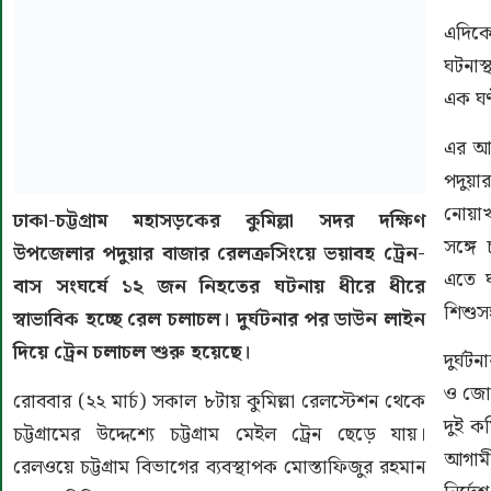
এদিকে
ঘটনাস্
এক ঘণ্
এর আগ
পদুয়া
নোয়াখ
ঢাকা-চট্টগ্রাম মহাসড়কের কুমিল্লা সদর দক্ষিণ
সঙ্গে 
উপজেলার পদুয়ার বাজার রেলক্রসিংয়ে ভয়াবহ ট্রেন-
এতে 
বাস সংঘর্ষে ১২ জন নিহতের ঘটনায় ধীরে ধীরে
শিশুস
স্বাভাবিক হচ্ছে রেল চলাচল। দুর্ঘটনার পর ডাউন লাইন
দিয়ে ট্রেন চলাচল শুরু হয়েছে।
দুর্ঘ
ও জোন
রোববার (২২ মার্চ) সকাল ৮টায় কুমিল্লা রেলস্টেশন থেকে
দুই ক
চট্টগ্রামের উদ্দেশ্যে চট্টগ্রাম মেইল ট্রেন ছেড়ে যায়।
আগামী
রেলওয়ে চট্টগ্রাম বিভাগের ব্যবস্থাপক মোস্তাফিজুর রহমান