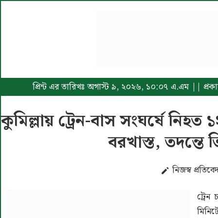
প্রিন্ট এর তারিখঃ অগাস্ট ৯, ২০২৬, ১০:০৭ এ.এম || প্র
কুমিল্লায় ট্রেন-বাস সংঘর্ষে নিহত
বরখাস্ত, তদন্তে 
নিজস্ব প্রতিব
ট্রেন
মিনিটে