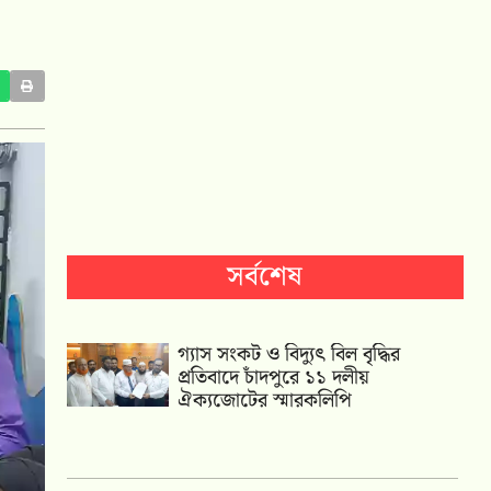
সর্বশেষ
গ্যাস সংকট ও বিদ্যুৎ বিল বৃদ্ধির
প্রতিবাদে চাঁদপুরে ১১ দলীয়
ঐক্যজোটের স্মারকলিপি