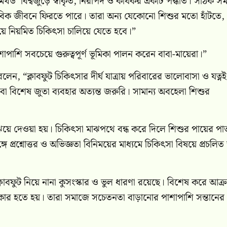
েথড’ বিশ্বজুড়ে স্বীকৃত, নিরাপদ ও কার্যকর একটি পদ্ধতি। সঠিক স
বাভাবিক জীবনে ফিরতে পারে। তারা অন্য যেকোনো শিশুর মতো হাঁটতে,
য়ে নিয়মিত চিকিৎসা চালিয়ে যেতে হবে।”
াপাশি সবচেয়ে গুরুত্বপূর্ণ ভূমিকা পালন করেন বাবা-মায়েরা।”
ন, “ক্লাবফুট চিকিৎসার দীর্ঘ যাত্রায় পরিবারের ভালোবাসা ও যত্নই
বা বিশেষ জুতা ব্যবহার অত্যন্ত জরুরি। সামান্য অবহেলা শিশুর
য়ে দেওয়া হয়। চিকিৎসা মাঝপথে বন্ধ করে দিলে শিশুর পায়ের পা
প্রশ্নোত্তর ও অভিজ্ঞতা বিনিময়ের মাধ্যমে চিকিৎসা বিষয়ে প্রচলিত
ফুট নিয়ে নানা কুসংস্কার ও ভুল ধারণা রয়েছে। বিশেষ করে আক্রা
র হতে হয়। তারা সমাজে সচেতনতা বাড়ানোর পাশাপাশি সন্তানের