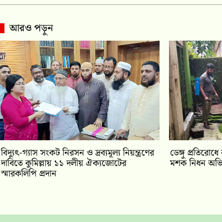
আরও পড়ুন
‎বিদ্যুৎ-গ্যাস সংকট নিরসন ও দ্রব্যমূল্য নিয়ন্ত্রণের
ডেঙ্গু প্রতিরোধে
দাবিতে কুমিল্লায় ১১ দলীয় ঐক‍্যজোটের
মশক নিধন অভি
স্মারকলিপি প্রদান