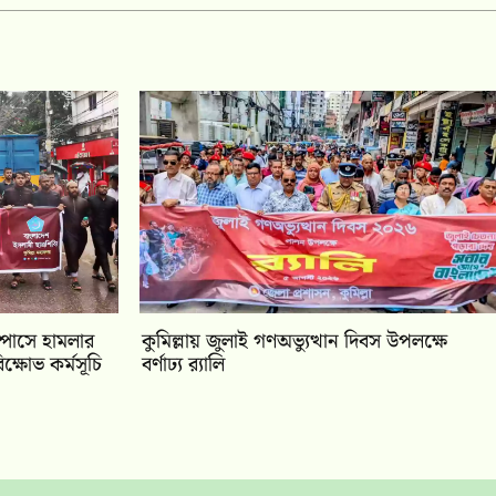
্পাসে হামলার
কুমিল্লায় জুলাই গণঅভ্যুত্থান দিবস উপলক্ষে
িক্ষোভ কর্মসূচি
বর্ণাঢ্য র‍্যালি