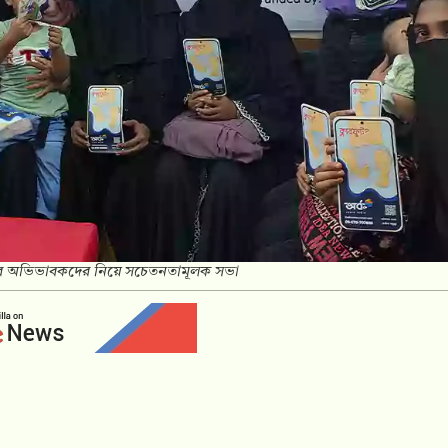
িশুদের অভিভাবকদের নিয়ে সচেতনতামূলক সভা