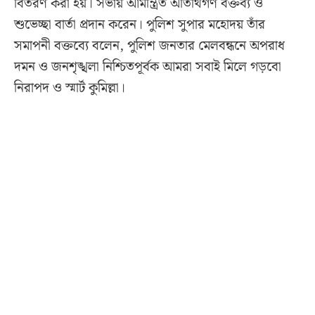
বিতরণ করা হয়। সভায় আমন্ত্রিত অতিথিগণ বক্তব্য ও
শুভেচ্ছা বার্তা প্রদান করেন। পুলিশ সুপার মহোদয় তাঁর
সমাপনী বক্তব্যে বলেন, পুলিশ জনতার মেলবন্ধনে অপরাধ
দমন ও জনশৃঙ্খলা নিশ্চিতপূর্বক আমরা সবাই মিলে গড়বো
নিরাপদ ও স্মার্ট কুমিল্লা।