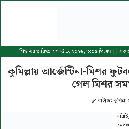
প্রিন্ট এর তারিখঃ অগাস্ট ৯, ২০২৬, ৩:০৫ পি.এম || প্
কুমিল্লায় আর্জেন্টিনা-মিশর ফুটবল
গেল মিশর সমর
রাইজিং কুমিল্লা 
পরিস্থ
সমর্থক