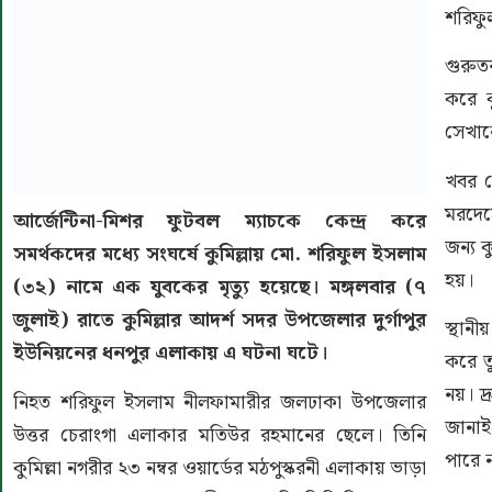
শরিফু
গুরুত
করে ক
সেখান
খবর প
মরদেহ
আর্জেন্টিনা-মিশর ফুটবল ম্যাচকে কেন্দ্র করে
জন্য 
সমর্থকদের মধ্যে সংঘর্ষে কুমিল্লায় মো. শরিফুল ইসলাম
হয়।
(৩২) নামে এক যুবকের মৃত্যু হয়েছে। মঙ্গলবার (৭
জুলাই) রাতে কুমিল্লার আদর্শ সদর উপজেলার দুর্গাপুর
স্থানী
ইউনিয়নের ধনপুর এলাকায় এ ঘটনা ঘটে।
করে তু
নয়। দ্
নিহত শরিফুল ইসলাম নীলফামারীর জলঢাকা উপজেলার
জানাই
উত্তর চেরাংগা এলাকার মতিউর রহমানের ছেলে। তিনি
পারে 
কুমিল্লা নগরীর ২৩ নম্বর ওয়ার্ডের মঠপুস্করনী এলাকায় ভাড়া