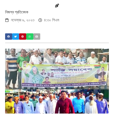
নিজস্ব প্রতিবেদক
নভেম্বর ৬, ২০২৩
৪:৩০ পিএম