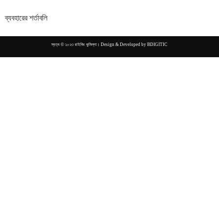
ব্যবহারের শর্তাবলি
স্বত্ব © ২০২৩ রাইজিং কুমিল্লা। Design & Developed by
BDIGITIC