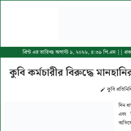
প্রিন্ট এর তারিখঃ অগাস্ট ৯, ২০২৬, ৪:৩৯ পি.এম || প
কুবি কর্মচারীর বিরুদ্ধে মানহা
​কুবি প্রতিনিধ
দিন ধ
এবং 
অভিযো