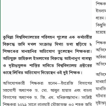
​শিক্
ইসলাম
ধরেন।
কিছুদ
হয়েছে
কুমিল্লা বিশ্ববিদ্যালয়ের পরিবহন পুলের এক কর্মচারীর
শিক্
বিরুদ্ধে জমি দখল সংক্রান্ত মিথ্যা তথ্য ছড়িয়ে ২
অভিযো
শিক্ষকের মানহানির অভিযোগ তুলেছেন শিক্ষকরা।
অধিক
অভিযুক্ত জহিরুল ইসলামের বিরুদ্ধে আইনানুগ ব্যবস্থা
অভিযো
ও দৃষ্টান্তমূলক শাস্তির দাবিতে বিশ্ববিদ্যালয় প্রক্টরের
কাছে লিখিত অভিযোগ দিয়েছেন ওই দুই শিক্ষক।
​অভিয
মানহা
​অভিযোগকারী শিক্ষকরা হলেন—ইংরেজি বিভাগের
মানসি
সহযোগী অধ্যাপক ড. মো. আবুল হায়াত এবং বাংলা
ঘটনার
বিভাগের অধ্যাপক ড. জি. এম. মনিরুজ্জামান। সংশ্লিষ্ট
দৃষ্টা
শিক্ষকরা ২০১৯ সালে লালমাই মৌজাভুক্ত ৩০ শতক জমি