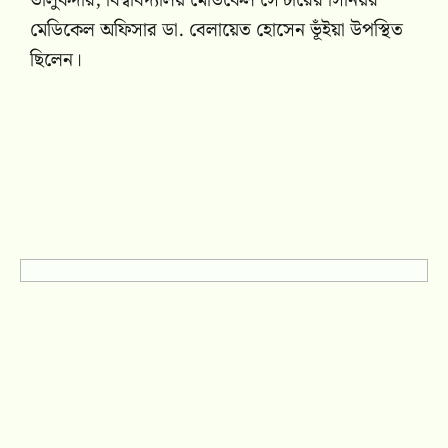
তালুকদার, বিশ্ববিদ্যালয় মেডিকেল সেন্টারের সিনিয়র
মেডিকেল অফিসার ডা. বেলায়েত হোসেন ভূঁইয়া উপস্থিত
ছিলেন।