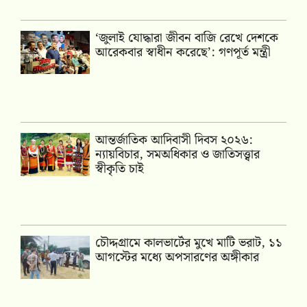
‘জুলাই যোদ্ধারা জীবন বাজি রেখে দেশকে
আরেকবার স্বাধীন করেছে’: গণপূর্ত মন্ত্রী
আন্তর্জাতিক আদিবাসী দিবস ২০২৬:
ন্যায়বিচার, সমঅধিকার ও জাতিসত্ত্বার
স্বীকৃতি চাই
চৌদ্দগ্রামে কালভার্টের মুখে মাটি ভরাট, ১১
আগস্টের মধ্যে অপসারণের অঙ্গীকার