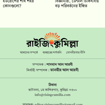
ইউরোপের শীর্ষ শহর
বিজ্ঞানীরা, ডেন্টাল চিকিৎসায়
কোনগুলো?
বড় পরিবর্তনের ইঙ্গিত
আমাদের সম্পর্কে
ব্যবহারের শর্তাবলি
গোপনীয়তার নীতি
সম্পাদক :
শাদমান আল আরবী
তানভীর আল আরবী
নির্বাহী সম্পাদক :
ঠিকানা
ঝাউতলা, ১ম কান্দিরপাড়, কুমিল্লা ৩৫০০
info@risingcumilla.com
সম্পাদক:
editor.risingcumilla@gmail.com