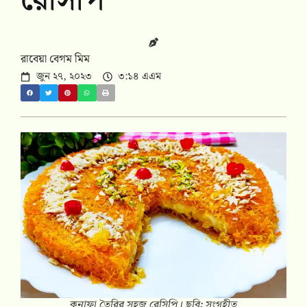
রেসিপি
রাবেয়া বেগম মিম
জুন ২৭, ২০২৩
৩:১৪ এএম
কুনাফা তৈরির সহজ রেসিপি। ছবি: সংগৃহীত