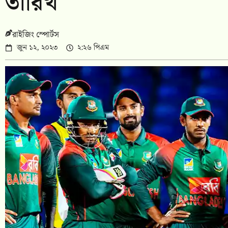
তারিখ
রাইজিং স্পোর্টস
জুন ১২, ২০২৩
২:২৬ পিএম