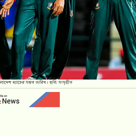
লাদেশ ম্যাচের সম্ভব তারিখ। ছবি: সংগৃহীত