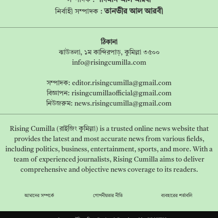
সম্পাদক :
শাদমান আল আরবী
তানভীর আল আরবী
নির্বাহী সম্পাদক :
ঠিকানা
ঝাউতলা, ১ম কান্দিরপাড়, কুমিল্লা ৩৫০০
info@risingcumilla.com
সম্পাদক:
editor.risingcumilla@gmail.com
বিজ্ঞাপন:
risingcumillaofficial@gmail.com
নিউজরুম:
news.risingcumilla@gmail.com
Rising Cumilla (রাইজিং কুমিল্লা) is a trusted online news website that
provides the latest and most accurate news from various fields,
including politics, business, entertainment, sports, and more. With a
team of experienced journalists, Rising Cumilla aims to deliver
comprehensive and objective news coverage to its readers.
আমাদের সম্পর্কে
গোপনীয়তার নীতি
ব্যবহারের শর্তাবলি