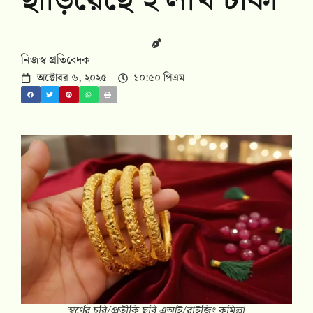
ছাড়িয়েছে ২ লাখ টাকা
নিজস্ব প্রতিবেদক
অক্টোবর ৬, ২০২৫
১০:৫০ পিএম
স্বর্ণের চুরি/প্রতীকি ছবি এআই/রাইজিং কুমিল্লা