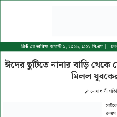
প্রিন্ট এর তারিখঃ অগাস্ট ৯, ২০২৬, ১:০২ পি.এম || প
ঈদের ছুটিতে নানার বাড়ি থেকে
মিলল যুবকে
নোয়াখালী প্রতি
সাইকে
রুস্ত