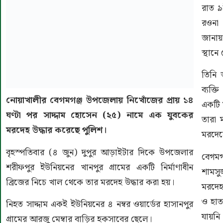
রাত ৯
রওনা 
জানায়
স্থানে
তিনি 
ব্যক্
নোয়াখালীর বেগমগঞ্জ উপজেলায় নিখোঁজের প্রায় ১৪
একটি 
ঘণ্টা পর সাদ্দাম হোসেন (২৫) নামে এক যুবকের
তারা 
মরদেহ উদ্ধার করেছে পুলিশ।
মরদেহ
বৃহস্পতিবার (৪ জুন) দুপুর আড়াইটার দিকে উপজেলার
বেগমগ
শরীফপুর ইউনিয়নের খানপুর গ্রামের একটি নির্মাণাধীন
শামসু
ব্রিজের নিচে খাল থেকে তার মরদেহ উদ্ধার করা হয়।
মরদেহ
ও হাত
নিহত সাদ্দাম একই ইউনিয়নের ৪ নম্বর ওয়ার্ডের হাসানপুর
যায়নি
গ্রামের আরজু মেম্বার বাড়ির হকসাবের ছেলে।