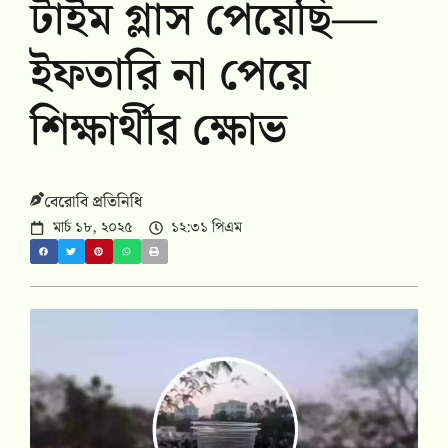
টাইম গ্লাস পেয়েছি—
ইফতারি না পেয়ে
শিক্ষার্থীর ক্ষোভ
বেরোবি প্রতিনিধি
মার্চ ১৮, ২০২৫
১২:৩১ পিএম