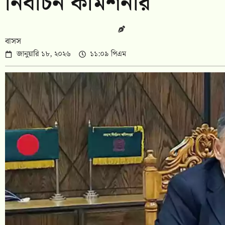
নির্বাচন কমিশনার
বাসস
জানুয়ারি ১৮, ২০২৬
১১:০৯ পিএম