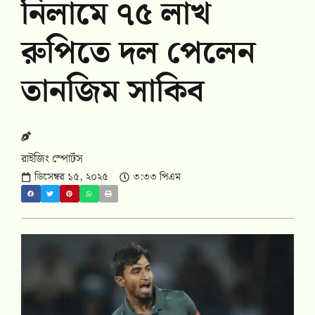
নিলামে ৭৫ লাখ
রুপিতে দল পেলেন
তানজিম সাকিব
রাইজিং স্পোর্টস
ডিসেম্বর ১৫, ২০২৫
৩:৩৩ পিএম