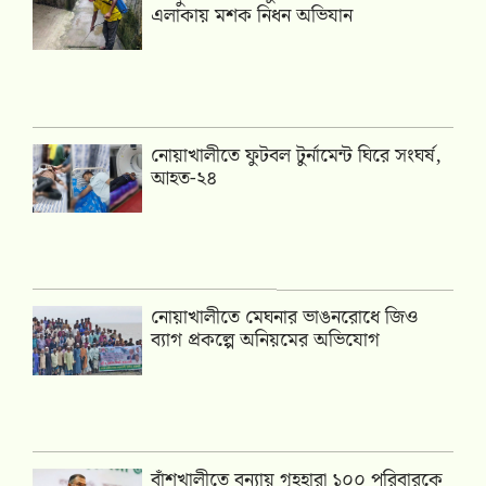
এলাকায় মশক নিধন অভিযান
নোয়াখালীতে ফুটবল টুর্নামেন্ট ঘিরে সংঘর্ষ,
আহত-২৪
নোয়াখালীতে মেঘনার ভাঙনরোধে জিও
ব্যাগ প্রকল্পে অনিয়মের অভিযোগ
বাঁশখালীতে বন্যায় গৃহহারা ১০০ পরিবারকে