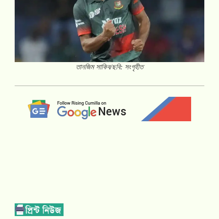
তানজিম সাকিব/ছবি: সংগৃহীত