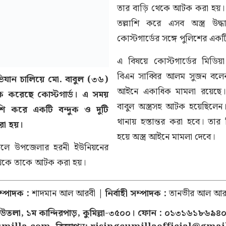
তার বাড়ি থেকে আটক করা হয়। প
তল্লাশি করে এসব অস্ত্র উ
কোস্টগার্ডের সঙ্গে পুলিশের একট
এ বিষয়ে কোস্টগার্ডের মিডিয়া 
বিএন সাব্বির আলম সুজন বলেন, ব
িযান চালিয়ে মো. বাবুল (৩৬)
আইনে একাধিক মামলা রয়েছে
করেছে কোস্টগার্ড। এ সময়
বাবুল অস্ত্রসহ আটক হয়েছিলেন
াশি করে একটি বন্দুক ও দুটি
থানায় হস্তান্তর করা হবে। তার ব
করা হয়।
হয়ে অস্ত্র আইনে মামলা দেবে।
ালে উপজেলার হরনী ইউনিয়নের
থেকে তাকে আটক করা হয়।
ম্পাদক :
শাদমান আল আরবী
| নির্বাহী সম্পাদক :
তানভীর আল আর
ঝাউতলা, ১ম কান্দিরপাড়, কুমিল্লা-৩৫০০। ফোন : ০১৩১৬১৮৬৯৪০