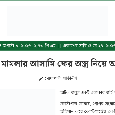
রিখঃ অগাস্ট ৮, ২০২৬, ২:৪৩ পি.এম || প্রকাশের তারিখঃ মে ২৪, ২০
্র মামলার আসামি ফের অস্ত্র নিয়
নোয়াখালী প্রতিনিধি
আটক বাবুল একই এলাকার বাসিন্
কোস্টগার্ড জানায়, গোপন সংবাদে
অভিযান করে কোস্টগার্ডের একট