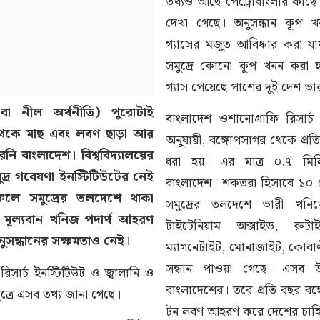
তথ্যও আছে পেট্রোবাংলার কাছে।
দেখা গেছে। অনুসন্ধান কূপ খ
গ্যাসের মজুত আবিষ্কার করা যা
সমুদ্রে কোনো কূপ খনন করা হ
গ্যাস পেয়েছে পাশের দুই দেশ ভ
র বা নীল অর্থনীতি) পুরোটাই
বাংলাদেশ ওশানোগ্রাফি রিসার্চ 
থেকে মাছ এবং লবণ ছাড়া আর
অনুযায়ী, বঙ্গোপসাগর থেকে প্র
েনি বাংলাদেশ। বিশ্ববিদ্যালয়ের
ধরা হয়। এর মাত্র ০.৭ ম
সমুদ্র গবেষণা ইনস্টিটিউটের নেই
বাংলাদেশ। শকতরা হিসাবে ১০
লে সমুদ্রের তলদেশে থাকা
সমুদ্রের তলদেশে ভারী খনি
য মূল্যবান খনিজ পদার্থ আহরণ
টাইটেনিয়াম অক্সাইড, রুটা
নুসন্ধানের সক্ষমতাও নেই।
ম্যাগনেটাইট, মোনাজাইট, কোবাল্
সন্ধান পাওয়া গেছে। এসব উত্
িসার্চ ইনস্টিটিউট ও জ্বালানি ও
বাংলাদেশের। তবে প্রতি বছর ব
ূত্রে এসব তথ্য জানা গেছে।
টন লবণ আহরণ করে দেশের চাহিদা