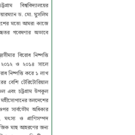
্রাম বিশ্ববিদ্যালয়ের
য়ারম্যান ড. মো. মুসলিম
তাংশের মতো আমরা কাজে
চ্চতর গবেষণার অভাবে
রসীমার বিরোধ নিষ্পত্তি
। ২০১২ ও ২০১৪ সালে
োধ নিষ্পত্তি করে ১ লাখ
রের বেশি টেরিটোরিয়াল
চল এবং চট্টগ্রাম উপকূল
্ত মহীসোপানের তলদেশের
 ওপর সার্বভৌম অধিকার
, মৎস্য ও প্রাণিসম্পদ
লাজিক মাছ আহরণের জন্য