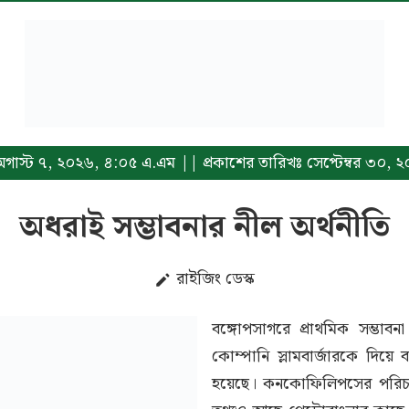
ঃ অগাস্ট ৭, ২০২৬, ৪:০৫ এ.এম || প্রকাশের তারিখঃ সেপ্টেম্বর ৩০,
অধরাই সম্ভাবনার নীল অর্থনীতি
রাইজিং ডেস্ক
বঙ্গোপসাগরে প্রাথমিক সম্ভাবন
কোম্পানি স্লামবার্জারকে দিয়ে 
হয়েছে। কনকোফিলিপসের পরিচালি