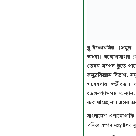
ব্লু-ইকোনমির (সমুদ্
অধরা। বঙ্গোপসাগর 
তেমন সম্পদ ছুঁতে পার
সমুদ্রবিজ্ঞান বিভাগ, 
গবেষণার গভীরতা। ফ
তেল-গ্যাসসহ অন্যান্
করা যাচ্ছে না। এসব অ
বাংলাদেশ ওশানোগ্রাফি র
খনিজ সম্পদ মন্ত্রণালয় স