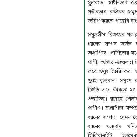
সূত্রমতে, স্বাধীনতা
গভীরতার বাইরের সমুদ
জরিপ করতে পারেনি বা
সমুদ্রসীমা বিজয়ের পর ব্
ধরনের সম্পদ অর্জন ক
অপ্রাণিজ। প্রাণিজের মধ্
প্রাণী, আগাছা-গুল্মলতা
করে ওষুধ তৈরি করা য
খুবই মূল্যবান। সমুদ্রে
চিংড়ি ৩৬, কাঁকড়া ২০
প্রজাতির। রয়েছে শেলফ
প্রাণীও। অপ্রাণিজ সম
ধরনের সম্পদ। যেমন তে
ধরনের মূল্যবান খন
সিলিমানাইট, ইলমেনা