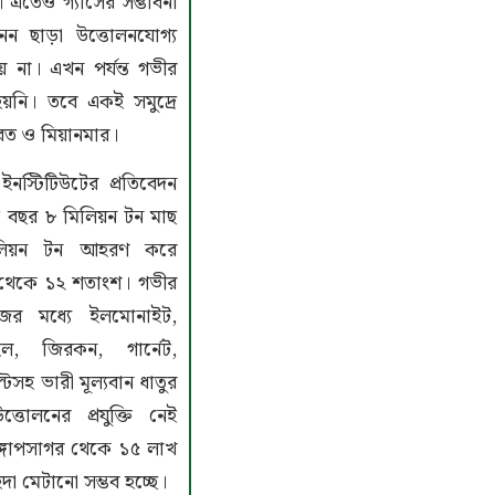
 এতেও গ্যাসের সম্ভাবনা
নন ছাড়া উত্তোলনযোগ্য
য় না। এখন পর্যন্ত গভীর
য়নি। তবে একই সমুদ্রে
ারত ও মিয়ানমার।
ইনস্টিটিউটের প্রতিবেদন
তি বছর ৮ মিলিয়ন টন মাছ
িলিয়ন টন আহরণ করে
 থেকে ১২ শতাংশ। গভীর
জের মধ্যে ইলমোনাইট,
ইল, জিরকন, গার্নেট,
টসহ ভারী মূল্যবান ধাতুর
তোলনের প্রযুক্তি নেই
ঙ্গোপসাগর থেকে ১৫ লাখ
 মেটানো সম্ভব হচ্ছে।