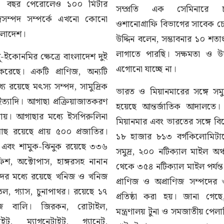
র ৫৪ বছর পেরোলেও ১০০ মিটার
সম্প্রতি এক সেমিনারে চট্টগ
্রসম্পদ সম্পর্কে এখনো কোনো
ওশানোগ্রাফি বিভাগের সাবেক চে
ংলাদেশ।
উদ্দিন বলেন, সম্ভাবনার ১০ শ
লাগাতে পারছি। সক্ষমতা ও উ
লু-ইকোনমির ক্ষেত্রে বাংলাদেশ দুই
এগোনো যাচ্ছে না।
রেছে। একটি প্রাণিজ, অন্যটি
যে রয়েছে মৎস্য সম্পদ, সামুদ্রিক
ভারত ও মিয়ানমারের সঙ্গে সমুদ্
 ইত্যাদি। আগাছা প্রক্রিয়াজাতকরণ
হয়েছে আন্তর্জাতিক আদালতে
ায়। আগাছার মধ্যে ইসপিরুলিনা
মিয়ানমার এবং ভারতের সঙ্গে বির
 মাছ রয়েছে প্রায় ৫০০ প্রজাতির।
১৮ হাজার ৮১৩ বর্গকিলোমিটা
 এবং শামুক-ঝিনুক রয়েছে ৩৩৬
সমুদ্র, ২০০ নটিক্যাল মাইল অঞ্
িশ, অক্টোপাস, হাঙ্গরসহ নানান
থেকে ৩৫৪ নটিক্যাল মাইল পর্যন
্পদের মধ্যে রয়েছে খনিজ ও খনিজ
প্রাণিজ ও অপ্রাণিজ সম্পদের
ল, গ্যাস, চুনাপাথর। রয়েছে ১৭
প্রতিষ্ঠা করা হয়। জানা গেছে
িজ বালি। জিরকন, রোটাইল,
মন্ত্রণালয় টুনা ও সমজাতীয় পে
ইট, ম্যাগনেটাইট, গ্যানেট,