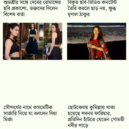
শুভশ্রীর সঙ্গে দেবের রোমান্সের
বিকৃত ছবি-ভিডিও কনটেন্ট
ছবি প্রকাশ্যে, ভক্তদের দিলেন
তৈরি করলে ছাড় নয়, ক্ষুব্ধ
বিশেষ বার্তা
মৃণাল ঠাকুর
সৌন্দর্যের নামে কসমেটিক
ছোটবেলায় কুমিল্লায় থাকা
সার্জারি নিয়ে যা বললেন দিয়া
হয়েছে শবনম ফারিয়ার,
মির্জা
প্রতিদিন হাঁটতে যেতেন গোমতী
নদীর পাড়ে