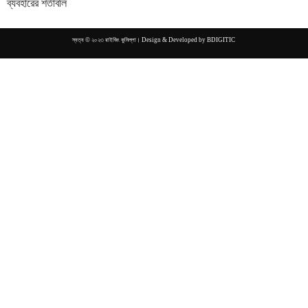
ব্যবহারের শর্তাবলি
স্বত্ব © ২০২৩ রাইজিং কুমিল্লা। Design & Developed by
BDIGITIC