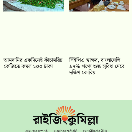
আমদানির একদিনেই কাঁচামরিচ
সিইপিএ স্বাক্ষর, বাংলাদেশি
কেজিতে কমল ১০০ টাকা
৯৭% পণ্যে শুল্ক সুবিধা দেবে
দক্ষিণ কোরিয়া
আমাদের সম্পর্কে
ব্যবহারের শর্তাবলি
গোপনীয়তার নীতি