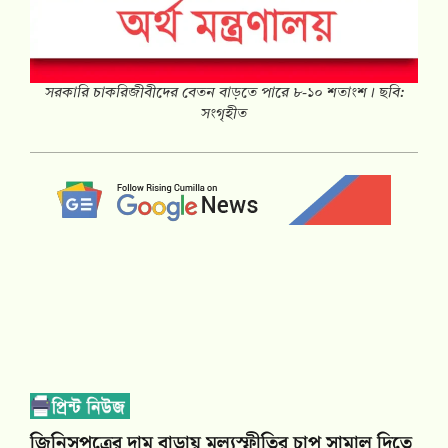
সরকারি চাকরিজীবীদের বেতন বাড়তে পারে ৮-১০ শতাংশ। ছবি:
সংগৃহীত
জিনিসপত্রের দাম বাড়ায় মূল্যস্ফীতির চাপ সামাল দিতে