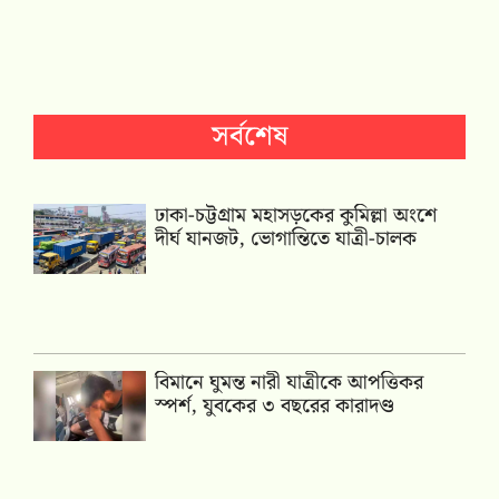
সর্বশেষ
ঢাকা-চট্টগ্রাম মহাসড়কের কুমিল্লা অংশে
দীর্ঘ যানজট, ভোগান্তিতে যাত্রী-চালক
বিমানে ঘুমন্ত নারী যাত্রীকে আপত্তিকর
স্পর্শ, যুবকের ৩ বছরের কারাদণ্ড