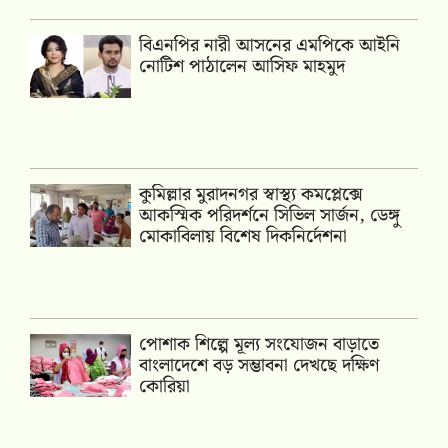
বিএনপির নারী আসনের এমপিকে আইনি
নোটিশ পাঠালেন আসিফ মাহমুদ
কুমিল্লার মুরাদনগর স্বাস্থ্য কমপ্লেক্সে
আকস্মিক পরিদর্শনে সিভিল সার্জন, ডেঙ্গু
মোকাবিলায় বিশেষ দিকনির্দেশনা
পোশাক শিল্পে মূল্য সংযোজন বাড়াতে
বাংলাদেশে বড় সম্ভাবনা দেখছে দক্ষিণ
কোরিয়া