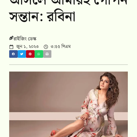
আসলে আমারই গোপন
সন্তান: রবিনা
রাইজিং ডেস্ক
জুন ১, ২০২৩
৩:৫৫ পিএম