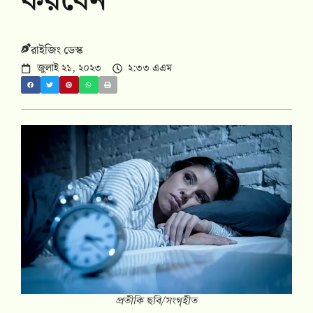
করবেন
রাইজিং ডেস্ক
জুলাই ২১, ২০২৩
২:৩৩ এএম
প্রতীকি ছবি/সংগৃহীত