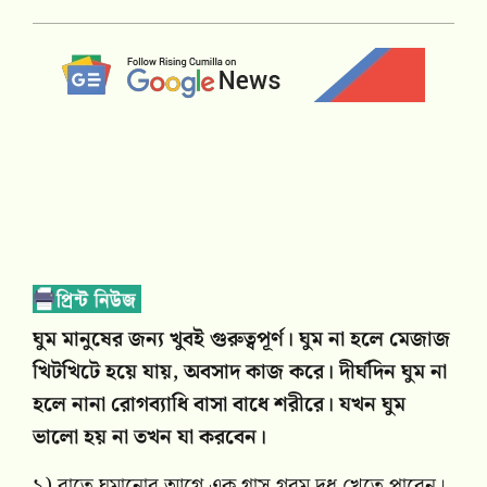
ঘুম মানুষের জন্য খুবই গুরুত্বপূর্ণ। ঘুম না হলে মেজাজ
খিটখিটে হয়ে যায়, অবসাদ কাজ করে। দীর্ঘদিন ঘুম না
হলে নানা রোগব্যাধি বাসা বাধে শরীরে। যখন ঘুম
ভালো হয় না তখন যা করবেন।
১) রাতে ঘুমানোর আগে এক গ্লাস গরম দুধ খেতে পারেন।