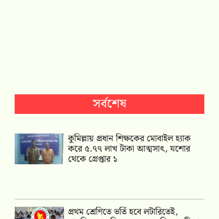
সর্বশেষ
কুমিল্লায় প্রধান শিক্ষকের মোবাইল হ্যাক
করে ৫.৭৭ লাখ টাকা আত্মসাৎ, যশোর
থেকে গ্রেপ্তার ১
প্রথম শ্রেণিতে ভর্তি হবে লটারিতেই,