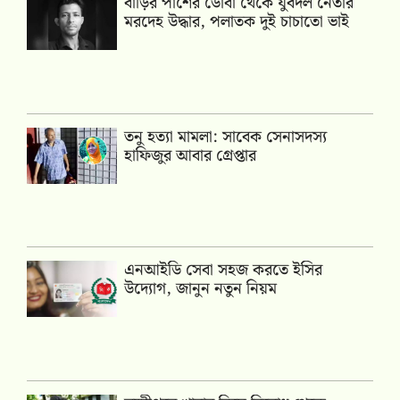
বাড়ির পাশের ডোবা থেকে যুবদল নেতার
মরদেহ উদ্ধার, পলাতক দুই চাচাতো ভাই
তনু হত্যা মামলা: সাবেক সেনাসদস্য
হাফিজুর আবার গ্রেপ্তার
এনআইডি সেবা সহজ করতে ইসির
উদ্যোগ, জানুন নতুন নিয়ম