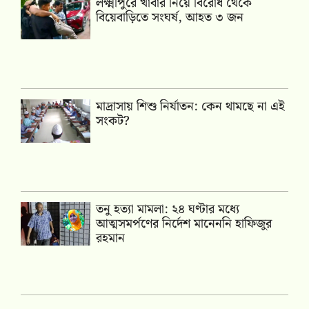
লক্ষ্মীপুরে খাবার নিয়ে বিরোধ থেকে
বিয়েবাড়িতে সংঘর্ষ, আহত ৩ জন
মাদ্রাসায় শিশু নির্যাতন: কেন থামছে না এই
সংকট?
তনু হত্যা মামলা: ২৪ ঘণ্টার মধ্যে
আত্মসমর্পণের নির্দেশ মানেননি হাফিজুর
রহমান