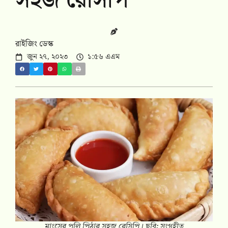
সহজ রেসিপি
রাইজিং ডেস্ক
জুন ২৭, ২০২৩
১:৫৬ এএম
মাংসের পুলি পিঠার সহজ রেসিপি। ছবি: সংগৃহীত