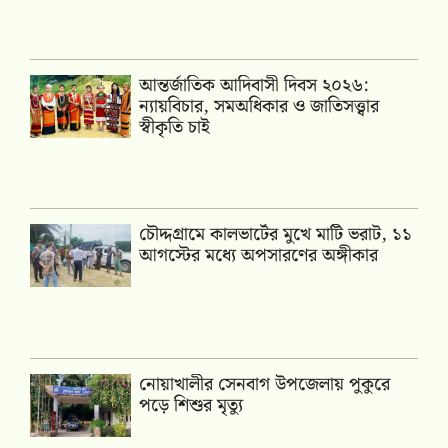
আন্তর্জাতিক আদিবাসী দিবস ২০২৬:
ন্যায়বিচার, সমঅধিকার ও জাতিসত্ত্বার
স্বীকৃতি চাই
চৌদ্দগ্রামে কালভার্টের মুখে মাটি ভরাট, ১১
আগস্টের মধ্যে অপসারণের অঙ্গীকার
নোয়াখালীর সেনবাগ উপজেলায় পুকুরে
পড়ে শিশুর মৃত্যু