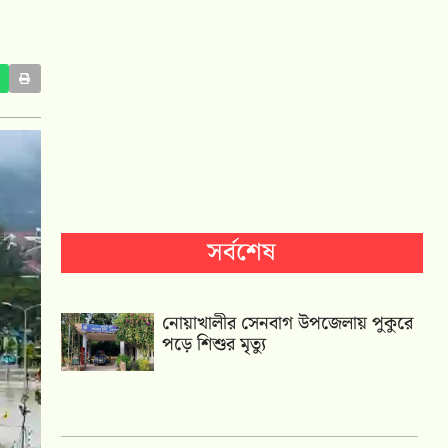
সর্বশেষ
নোয়াখালীর সেনবাগ উপজেলায় পুকুরে
পড়ে শিশুর মৃত্যু