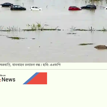
ে ঘরবাড়ি, যানবাহন চলাচল বন্ধ। ছবি: এএফপি