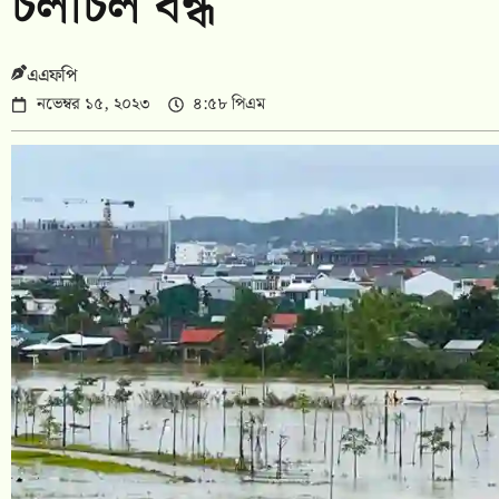
চলাচল বন্ধ
এএফপি
নভেম্বর ১৫, ২০২৩
৪:৫৮ পিএম