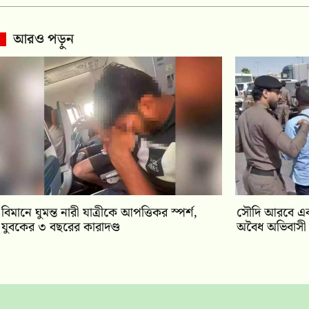
আরও পড়ুন
বিমানে ঘুমন্ত নারী যাত্রীকে আপত্তিকর স্পর্শ,
সৌদি আরবে এক 
যুবকের ৩ বছরের কারাদণ্ড
অবৈধ অভিবাস