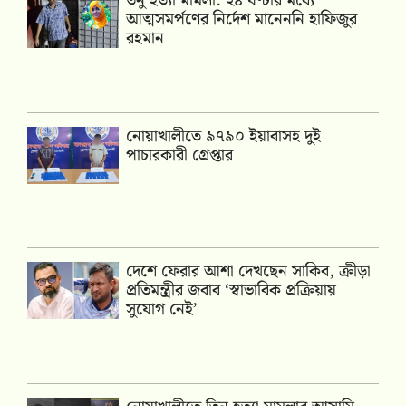
তনু হত্যা মামলা: ২৪ ঘণ্টার মধ্যে
আত্মসমর্পণের নির্দেশ মানেননি হাফিজুর
রহমান
নোয়াখালীতে ৯৭৯০ ইয়াবাসহ দুই
পাচারকারী গ্রেপ্তার
দেশে ফেরার আশা দেখছেন সাকিব, ক্রীড়া
প্রতিমন্ত্রীর জবাব ‘স্বাভাবিক প্রক্রিয়ায়
সুযোগ নেই’