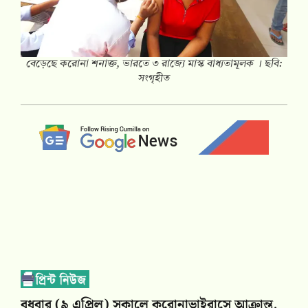
বেড়েছে করোনা শনাক্ত, ভারতে ৩ রাজ্যে মাস্ক বাধ্যতামূলক । ছবি:
সংগৃহীত
বুধবার (৯ এপ্রিল) সকালে করোনাভাইরাসে আক্রান্ত,