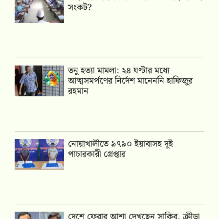
সংকট?
তনু হত্যা মামলা: ২৪ ঘণ্টার মধ্যে
আত্মসমর্পণের নির্দেশ মানেননি হাফিজুর
রহমান
নোয়াখালীতে ৯৭৯০ ইয়াবাসহ দুই
পাচারকারী গ্রেপ্তার
দেশে ফেরার আশা দেখছেন সাকিব, ক্রীড়া