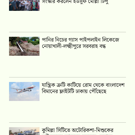
সংস্কার করলেন ইউসুফ মোল্লা টিপু
পানির নিচের গ্যাস পাইপলাইন লিকেজে
নোয়াখালী-লক্ষ্মীপুরে সরবরাহ বন্ধ
যান্ত্রিক ত্রুটি কাটিয়ে রোম থেকে বাংলাদেশ
বিমানের ফ্লাইটটি ঢাকায় পৌঁছেছে
কুমিল্লা সিটিতে অটোরিকশা-মিশুকের