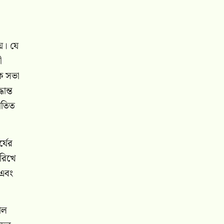
হয়। যে
ী
িক সভা
ান্ত
আপতিত
্যের
ারিখে
 এবং
াল