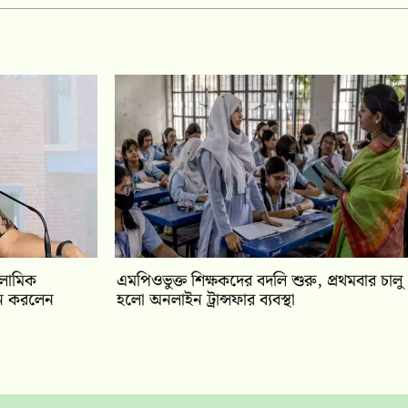
সলামিক
এমপিওভুক্ত শিক্ষকদের বদলি শুরু, প্রথমবার চালু
োচন করলেন
হলো অনলাইন ট্রান্সফার ব্যবস্থা