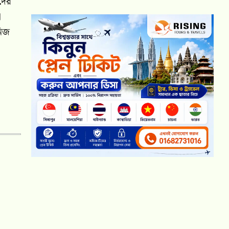
াদের
া
নিজ