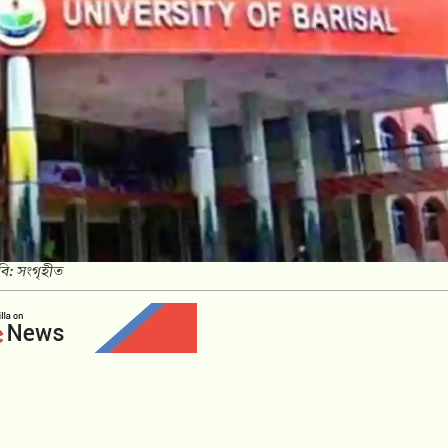
বি: সংগৃহীত