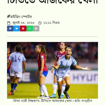
টিভিতে আজকের খেলা
রাইজিং স্পোর্টস
জুলাই ২৩, ২০২৩
১২:১১ পিএম
ফিফা নারী বিশ্বকাপ: টিভিতে আজকের খেলা। ছবি: সংগৃহীত