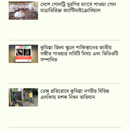
দেশে পোলট্রি মুরগির মাংসে পাওয়া গেল
মাত্রাতিরিক্ত অ্যান্টিমাইক্রোবিয়াল
কুমিল্লা জিলা স্কুলে পাকিস্তানের জাতীয়
সঙ্গীত গাওয়ার দাবিটি মিথ্যা এবং ভিডিওটি
সম্পাদিত
ডেঙ্গু প্রতিরোধে কুমিল্লা নগরীর বিভিন্ন
এলাকায় মশক নিধন অভিযান