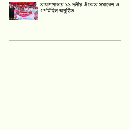
‎ব্রাহ্মণপাড়ায় ১১ দলীয় ঐক্যের সমাবেশ ও
গণমিছিল অনুষ্ঠিত