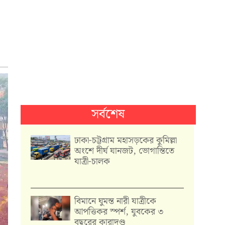
সর্বশেষ
ঢাকা-চট্টগ্রাম মহাসড়কের কুমিল্লা
অংশে দীর্ঘ যানজট, ভোগান্তিতে
যাত্রী-চালক
বিমানে ঘুমন্ত নারী যাত্রীকে
আপত্তিকর স্পর্শ, যুবকের ৩
বছরের কারাদণ্ড