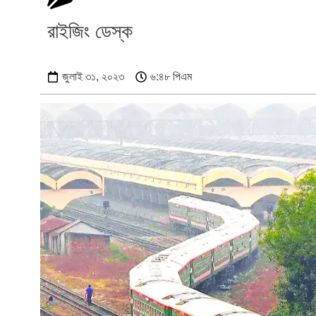
রাইজিং ডেস্ক
জুলাই ৩১, ২০২৩
৬:৪৮ পিএম