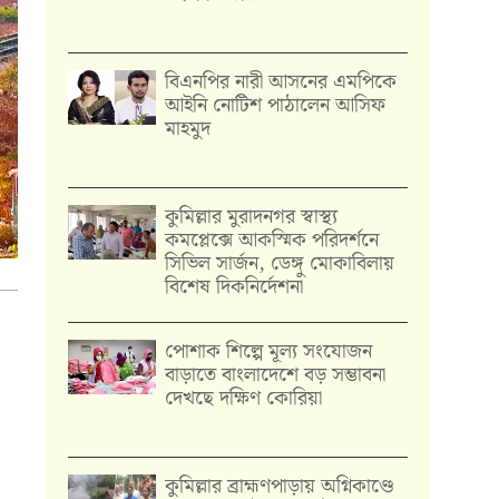
বিএনপির নারী আসনের এমপিকে
আইনি নোটিশ পাঠালেন আসিফ
মাহমুদ
কুমিল্লার মুরাদনগর স্বাস্থ্য
কমপ্লেক্সে আকস্মিক পরিদর্শনে
সিভিল সার্জন, ডেঙ্গু মোকাবিলায়
বিশেষ দিকনির্দেশনা
পোশাক শিল্পে মূল্য সংযোজন
বাড়াতে বাংলাদেশে বড় সম্ভাবনা
দেখছে দক্ষিণ কোরিয়া
কুমিল্লার ব্রাহ্মণপাড়ায় অগ্নিকাণ্ডে