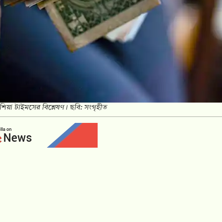
: এশিয়া টাইমসের বিশ্লেষণ। ছবি: সংগৃহীত