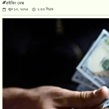
রাইজিং ডেস্ক
জুন ১০, ২০২৩
১:৩০ পিএম