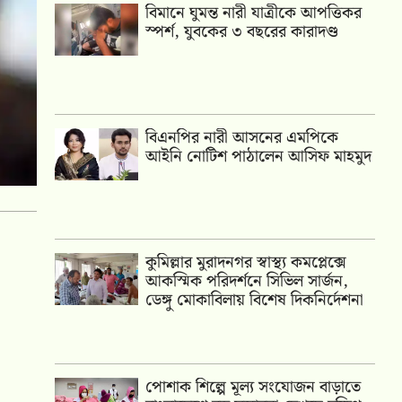
বিমানে ঘুমন্ত নারী যাত্রীকে আপত্তিকর
স্পর্শ, যুবকের ৩ বছরের কারাদণ্ড
বিএনপির নারী আসনের এমপিকে
আইনি নোটিশ পাঠালেন আসিফ মাহমুদ
কুমিল্লার মুরাদনগর স্বাস্থ্য কমপ্লেক্সে
আকস্মিক পরিদর্শনে সিভিল সার্জন,
ডেঙ্গু মোকাবিলায় বিশেষ দিকনির্দেশনা
পোশাক শিল্পে মূল্য সংযোজন বাড়াতে