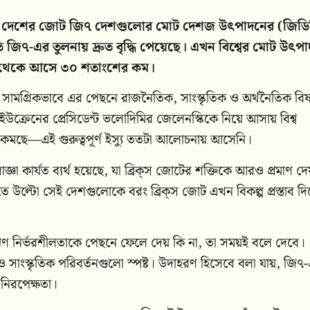
ন শিল্পোন্নত দেশের জোট জি৭ দেশগুলোর মোট দেশজ উৎপাদনের (জিড
ি জি৭-এর তুলনায় দ্রুত বৃদ্ধি পেয়েছে। এখন বিশ্বের মোট উৎপ
ি৭ থেকে আসে ৩০ শতাংশের কম।
ন, সামগ্রিকভাবে এর পেছনে রাজনৈতিক, সাংস্কৃতিক ও অর্থনৈতিক বি
ক্রেনের প্রেসিডেন্ট ভলোদিমির জেলেনস্কিকে নিয়ে আসায় বিশ্ব
 কমছে—এই গুরুত্বপূর্ণ ইস্যু ততটা আলোচনায় আসেনি।
াজ্ঞা কার্যত ব্যর্থ হয়েছে, যা ব্রিক্‌স জোটের শক্তিকে আরও প্রমাণ দ
ল্টো সেই দেশগুলোকে বরং ব্রিক্‌স জোট এখন বিকল্প প্রস্তাব দি
ঋণ নির্ভরশীলতাকে পেছনে ফেলে দেয় কি না, তা সময়ই বলে দেবে।
ও সাংস্কৃতিক পরিবর্তনগুলো স্পষ্ট। উদাহরণ হিসেবে বলা যায়, জি৭
 নিরপেক্ষতা।