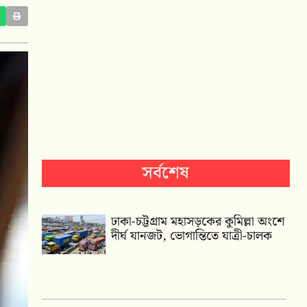
সর্বশেষ
ঢাকা-চট্টগ্রাম মহাসড়কের কুমিল্লা অংশে
দীর্ঘ যানজট, ভোগান্তিতে যাত্রী-চালক