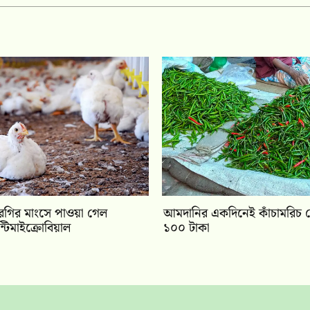
ুরগির মাংসে পাওয়া গেল
আমদানির একদিনেই কাঁচামরিচ
ান্টিমাইক্রোবিয়াল
১০০ টাকা