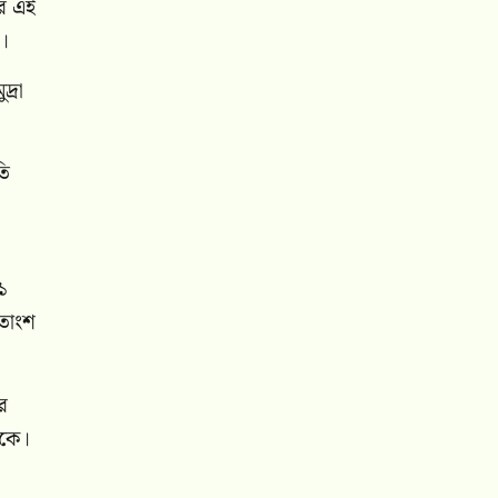
রে এই
া।
দ্রা
তি
১
শতাংশ
র
যকে।