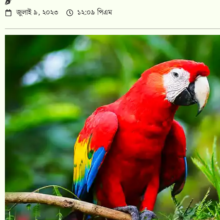
জুলাই ৯, ২০২৩
১২:০৯ পিএম