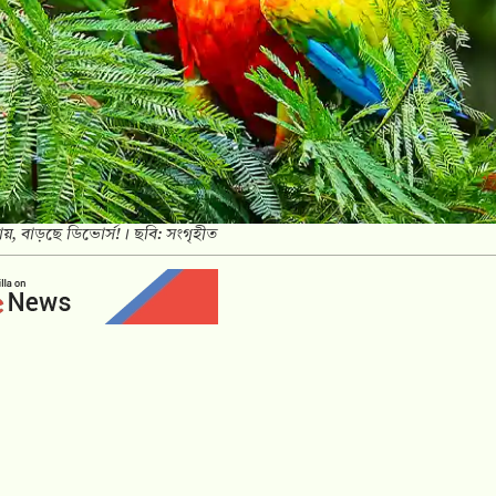
য়, বাড়ছে ডিভোর্স!। ছবি: সংগৃহীত