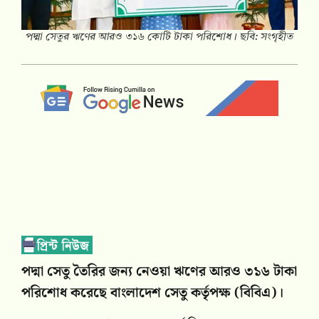
পদ্মা সেতুর ঋণের আরও ৩১৬ কোটি টাকা পরিশোধ। ছবি: সংগৃহীত
পদ্মা সেতু তৈরির জন্য নেওয়া ঋণের আরও ৩১৬ টাকা
পরিশোধ করেছে বাংলাদেশ সেতু কর্তৃপক্ষ (বিবিএ)।