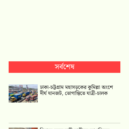
সর্বশেষ
ঢাকা-চট্টগ্রাম মহাসড়কের কুমিল্লা অংশে
দীর্ঘ যানজট, ভোগান্তিতে যাত্রী-চালক