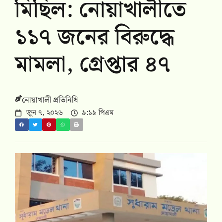
মিছিল: নোয়াখালীতে
১১৭ জনের বিরুদ্ধে
মামলা, গ্রেপ্তার ৪৭
নোয়াখালী প্রতিনিধি
জুন ৭, ২০২৬
৯:১৯ পিএম