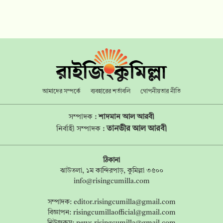
আমাদের সম্পর্কে
ব্যবহারের শর্তাবলি
গোপনীয়তার নীতি
সম্পাদক :
শাদমান আল আরবী
তানভীর আল আরবী
নির্বাহী সম্পাদক :
ঠিকানা
ঝাউতলা, ১ম কান্দিরপাড়, কুমিল্লা ৩৫০০
info@risingcumilla.com
সম্পাদক:
editor.risingcumilla@gmail.com
বিজ্ঞাপন:
risingcumillaofficial@gmail.com
নিউজরুম:
news.risingcumilla@gmail.com