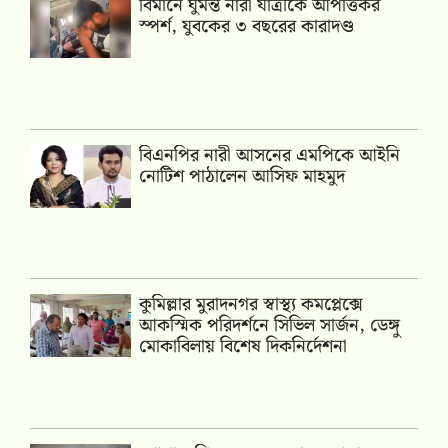
বিমানে ঘুমন্ত নারী যাত্রীকে আপত্তিকর
স্পর্শ, যুবকের ৩ বছরের কারাদণ্ড
বিএনপির নারী আসনের এমপিকে আইনি
নোটিশ পাঠালেন আসিফ মাহমুদ
কুমিল্লার মুরাদনগর স্বাস্থ্য কমপ্লেক্সে
আকস্মিক পরিদর্শনে সিভিল সার্জন, ডেঙ্গু
মোকাবিলায় বিশেষ দিকনির্দেশনা