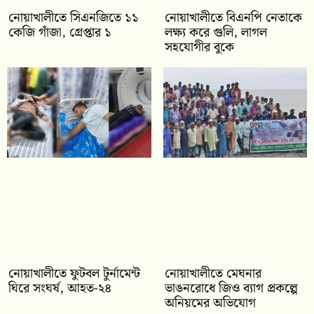
নোয়াখালীতে সিএনজিতে ১১
নোয়াখালীতে বিএনপি নেতাকে
কেজি গাঁজা, গ্রেপ্তার ১
লক্ষ্য করে গুলি, লাগল
সহযোগীর বুকে
নোয়াখালীতে ফুটবল টুর্নামেন্ট
নোয়াখালীতে মেঘনার
ঘিরে সংঘর্ষ, আহত-২৪
ভাঙনরোধে জিও ব্যাগ প্রকল্পে
অনিয়মের অভিযোগ