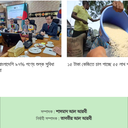
 বাংলাদেশি ৯৭% পণ্যে শুল্ক সুবিধা
১৫ টাকা কেজিতে চাল পাচ্ছে ৫৫ লাখ প
া
সম্পাদক :
শাদমান আল আরবী
নির্বাহী সম্পাদক :
তানভীর আল আরবী