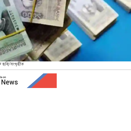
কি ছবি/সংগৃহীত