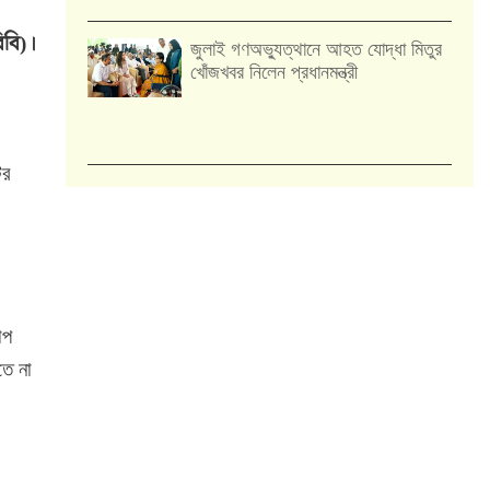
িবি)।
জুলাই গণঅভ্যুত্থানে আহত যোদ্ধা মিতুর
খোঁজখবর নিলেন প্রধানমন্ত্রী
ের
োপ
তে না