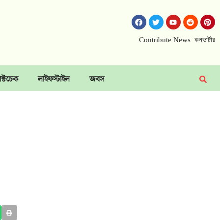
Contribute News
কনভার্টার
াক্টচেক
লাইফস্টাইল
জবস