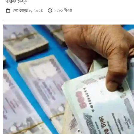
রাইজিং ডেস্ক
সেপ্টেম্বর ৮, ২০২৪
১:২৩ পিএম