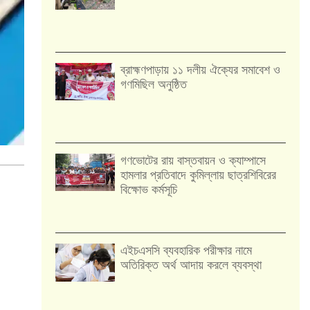
‎ব্রাহ্মণপাড়ায় ১১ দলীয় ঐক্যের সমাবেশ ও
গণমিছিল অনুষ্ঠিত
গণভোটের রায় বাস্তবায়ন ও ক্যাম্পাসে
হামলার প্রতিবাদে কুমিল্লায় ছাত্রশিবিরের
বিক্ষোভ কর্মসূচি
এইচএসসি ব্যবহারিক পরীক্ষার নামে
অতিরিক্ত অর্থ আদায় করলে ব্যবস্থা