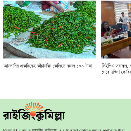
আমদানির একদিনেই কাঁচামরিচ কেজিতে কমল ১০০ টাকা
সিইপিএ স্বাক্ষর,
দেবে দক্ষিণ কোরিয়
Rising Cumilla (রাইজিং কুমিল্লা) is a trusted online news website that