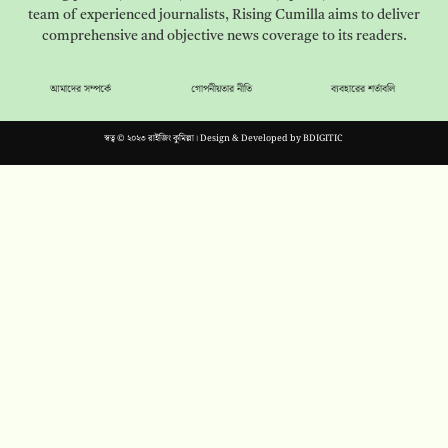
team of experienced journalists, Rising Cumilla aims to deliver
comprehensive and objective news coverage to its readers.
আমাদের সম্পর্কে
গোপনীয়তার নীতি
ব্যবহারের শর্তাবলি
স্বত্ব © ২০২৩ রাইজিং কুমিল্লা। Design & Developed by
BDIGITIC