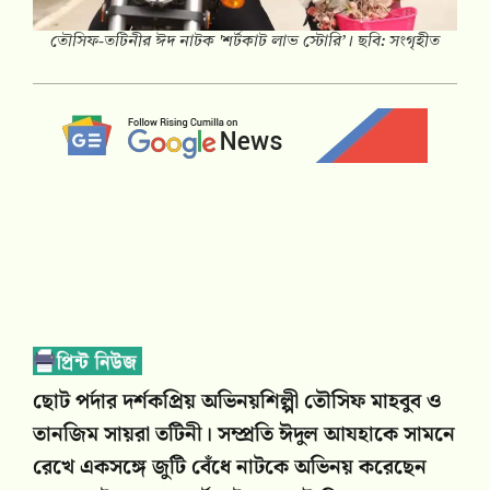
তৌসিফ-তটিনীর ঈদ নাটক 'শর্টকাট লাভ স্টোরি’। ছবি: সংগৃহীত
ছোট পর্দার দর্শকপ্রিয় অভিনয়শিল্পী তৌসিফ মাহবুব ও
তানজিম সায়রা তটিনী। সম্প্রতি ঈদুল আযহাকে সামনে
রেখে একসঙ্গে জুটি বেঁধে নাটকে অভিনয় করেছেন