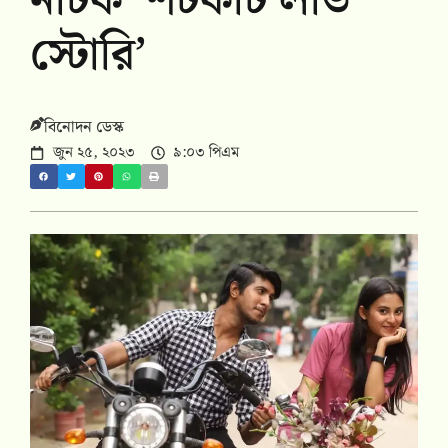
নাটক ‘শর্টকাট লাভ
স্টোরি’
বিনোদন ডেস্ক
জুন ২৫, ২০২৩
৯:০৩ পিএম