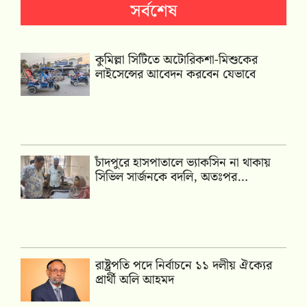
সর্বশেষ
কুমিল্লা সিটিতে অটোরিকশা-মিশুকের
লাইসেন্সের আবেদন করবেন যেভাবে
চাঁদপুরে হাসপাতালে ভ্যাকসিন না থাকায়
সিভিল সার্জনকে বদলি, অতঃপর…
রাষ্ট্রপতি পদে নির্বাচনে ১১ দলীয় ঐক্যের
প্রার্থী অলি আহমদ