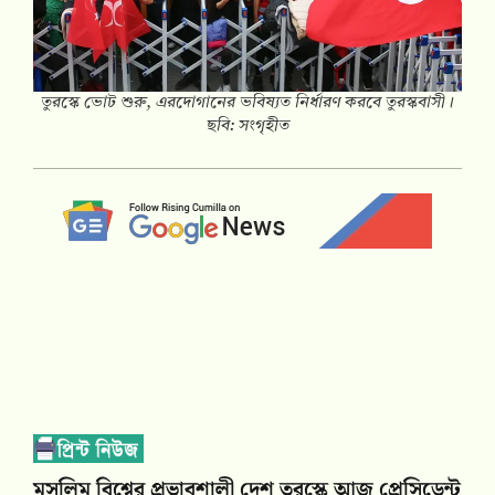
তুরস্কে ভোট শুরু, এরদোগানের ভবিষ্যত নির্ধারণ করবে তুরস্কবাসী।
ছবি: সংগৃহীত
মুসলিম বিশ্বের প্রভাবশালী দেশ তুরস্কে আজ প্রেসিডেন্ট