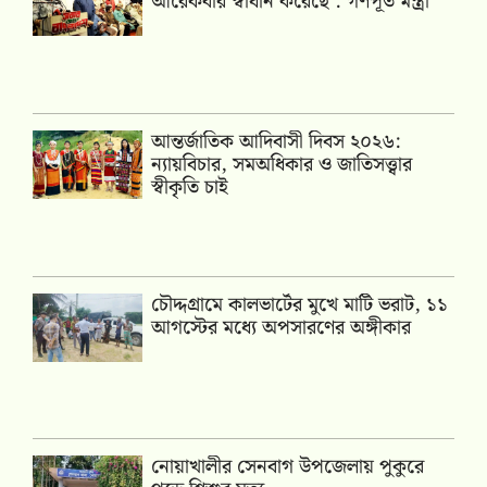
আরেকবার স্বাধীন করেছে’: গণপূর্ত মন্ত্রী
আন্তর্জাতিক আদিবাসী দিবস ২০২৬:
ন্যায়বিচার, সমঅধিকার ও জাতিসত্ত্বার
স্বীকৃতি চাই
চৌদ্দগ্রামে কালভার্টের মুখে মাটি ভরাট, ১১
আগস্টের মধ্যে অপসারণের অঙ্গীকার
নোয়াখালীর সেনবাগ উপজেলায় পুকুরে